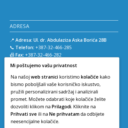
ADRESA
📍
Adresa:
Ul. dr. Abdulaziza Aska Borića 28B
📞
Telefon:
+387-32-466-285
📠
Fax:
+387-32-466-282
📧
E-mail:
kzzo.ze@zzozedo.ba
Mi poštujemo vašu privatnost
🌐
Web:
www.zzozedo.ba
Na našoj
web stranici
koristimo
kolačiće
kako
bismo poboljšali vaše korisničko iskustvo,
pružili personalizirani sadržaj i analizirali
promet. Možete odabrati koje kolačiće želite
dozvoliti klikom na
Prilagodi
. Kliknite na
RADNO VRIJEME
Prihvati sve
ili na
Ne prihvatam
da odbijete
neesencijalne kolačiće.
Ponedjeljak-Petak: 7:00-16:00