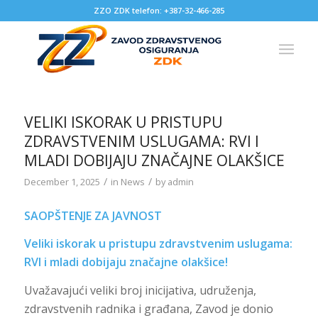
ZZO ZDK telefon: +387-32-466-285
VELIKI ISKORAK U PRISTUPU
ZDRAVSTVENIM USLUGAMA: RVI I
MLADI DOBIJAJU ZNAČAJNE OLAKŠICE
/
/
December 1, 2025
in
News
by
admin
SAOPŠTENJE ZA JAVNOST
Veliki iskorak u pristupu zdravstvenim uslugama:
RVI i mladi dobijaju značajne olakšice!
Uvažavajući veliki broj inicijativa, udruženja,
zdravstvenih radnika i građana, Zavod je donio