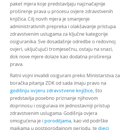
paket mjera koje predstavljaju najznačajnije
proširenje prava u procesu ovjere zdravstvenih
knjižica. Cilj novih mjera je smanjenje
administrativnih prepreka i olakšavanje pristupa
zdravstvenim uslugama za ključne kategorije
osiguranika. Sve dosadašnje odredbe o redovnoj
ovjeri, uključujući tromjesečnu, ostaju na snazi,
dok nove mjere dolaze kao dodatna proširenja
prava.
Ratni vojni invalidi osigurani preko Ministarstva za
boračka pitanja ZDK od sada imaju pravo na
godišnju ovjeru zdravstvene knjižice
, što
predstavlja posebno priznanje njihovom
doprinosu i osigurava im jednostavniji pristup
zdravstvenim uslugama. Godišnja ovjera
omogućena je i
porodiljama
, kao vid podrške
majkama u postporođajnom periodu, te
djeci