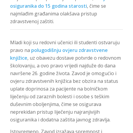
osiguranika do 15 godina starosti
, čime se
najmlađim građanima olakšava pristup
zdravstvenoj zaštiti.
Mladi koji su redovni učenici ili studenti ostvaruju
pravo na
polugodišnju ovjeru zdravstvene
knjižice
, uz obavezu dostave potvrde o redovnom
školovanju, a ovo pravo vrijedi najduže do dana
navršene 26. godine života. Zavod je omogućio i
ovjeru zdravstvenih knjižica bez obzira na status
uplate doprinosa za pacijente na bolničkom
liječenju od zaraznih bolesti i osobe s teškim
duševnim oboljenjima, čime se osigurava
neprekidan pristup liječenju najranjivijih
osiguranika i dodatna zaštita javnog zdravlja.
Istovremeno, Zavod izražava spremnost i