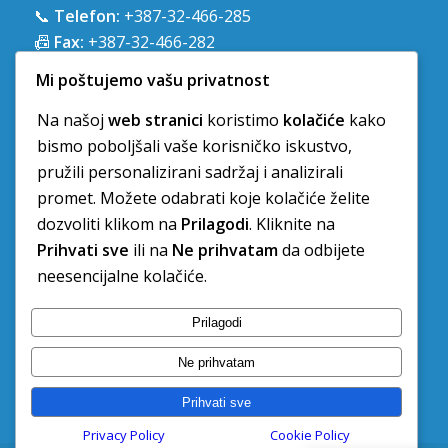
📞
Telefon:
+387-32-466-285
📠
Fax:
+387-32-466-282
📧
E-mail:
kzzo.ze@zzozedo.ba
Mi poštujemo vašu privatnost
🌐
Web:
www.zzozedo.ba
Na našoj
web stranici
koristimo
kolačiće
kako
bismo poboljšali vaše korisničko iskustvo,
pružili personalizirani sadržaj i analizirali
promet. Možete odabrati koje kolačiće želite
dozvoliti klikom na
Prilagodi
. Kliknite na
RADNO VRIJEME
Prihvati sve
ili na
Ne prihvatam
da odbijete
neesencijalne kolačiće.
Ponedjeljak-Petak: 7:00-16:00
Subota-Nedjelja: Ne radimo
Prilagodi
Sve državne praznike ne radimo
Ne prihvatam
Prihvati sve
Privacy Policy
Cookie Policy