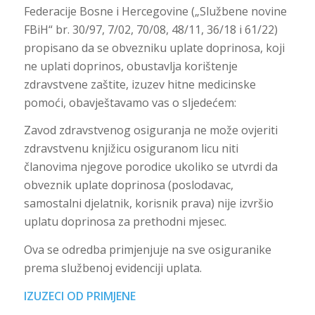
Federacije Bosne i Hercegovine („Službene novine
FBiH“ br. 30/97, 7/02, 70/08, 48/11, 36/18 i 61/22)
propisano da se obvezniku uplate doprinosa, koji
ne uplati doprinos, obustavlja korištenje
zdravstvene zaštite, izuzev hitne medicinske
pomoći, obavještavamo vas o sljedećem:
Zavod zdravstvenog osiguranja ne može ovjeriti
zdravstvenu knjižicu osiguranom licu niti
članovima njegove porodice ukoliko se utvrdi da
obveznik uplate doprinosa (poslodavac,
samostalni djelatnik, korisnik prava) nije izvršio
uplatu doprinosa za prethodni mjesec.
Ova se odredba primjenjuje na sve osiguranike
prema službenoj evidenciji uplata.
IZUZECI OD PRIMJENE