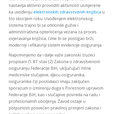
nastavlja aktivno provoditi aktivnosti usmjerene
ka uvođenju
elektronskih zdravstvenih knjižica
u
što skorijem roku. Uvođenjem elektronskog
sistema trajno bi se otklonile gužve i
administrativna opterećenja vezana za proces
ovjeravanja knjižica, čime bi se postigao brži,
moderniji i efikasniji sistem evidencije osiguranja.
Napominjemo da i dalje važe zakonski izuzeci
propisani čl. 87. stav (2) Zakona o zdravstvenom
osiguranju Federacije BiH, uključujući hitne
medicinske slučajeve, djecu osiguranika,
osiguranike čiji poslodavci imaju zaključen
sporazum o izmirenju duga s Poreznom upravom
Federacije BiH, kao i slučajeve povreda na radu i
profesionalnih oboljenja. Zavod ostaje u
potpunosti posvećen pravilnoj primjeni zakona i