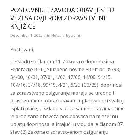
POSLOVNICE ZAVODA OBAVIJEST U
VEZI SA OVJEROM ZDRAVSTVENE
KNJIŽICE
/
/
December 1, 2025
in
News
by
admin
Poštovani,
U skladu sa članom 11. Zakona o doprinosima
Federacije BiH („Službene novine FBiH“ br. 35/98,
54/00, 16/01, 37/01, 1/02, 17/06, 14/08, 91/15,
104/16, 34/18, 99/19, 4/21, 6/23 i 33/25), doprinosi
za zdravstveno osiguranje moraju se uredno i
pravovremeno obračunavati i uplaćivati pri svakoj
isplati plaće, u skladu s propisanim rokovima, čime
je propisana obaveza poslodavaca na mjesečnu
uplatu doprinosa, a imajući u vidu da je članom 87.
stav (2) Zakona o zdravstvenom osiguranju