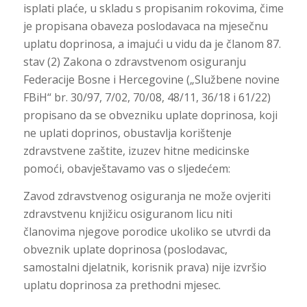
isplati plaće, u skladu s propisanim rokovima, čime
je propisana obaveza poslodavaca na mjesečnu
uplatu doprinosa, a imajući u vidu da je članom 87.
stav (2) Zakona o zdravstvenom osiguranju
Federacije Bosne i Hercegovine („Službene novine
FBiH“ br. 30/97, 7/02, 70/08, 48/11, 36/18 i 61/22)
propisano da se obvezniku uplate doprinosa, koji
ne uplati doprinos, obustavlja korištenje
zdravstvene zaštite, izuzev hitne medicinske
pomoći, obavještavamo vas o sljedećem:
Zavod zdravstvenog osiguranja ne može ovjeriti
zdravstvenu knjižicu osiguranom licu niti
članovima njegove porodice ukoliko se utvrdi da
obveznik uplate doprinosa (poslodavac,
samostalni djelatnik, korisnik prava) nije izvršio
uplatu doprinosa za prethodni mjesec.