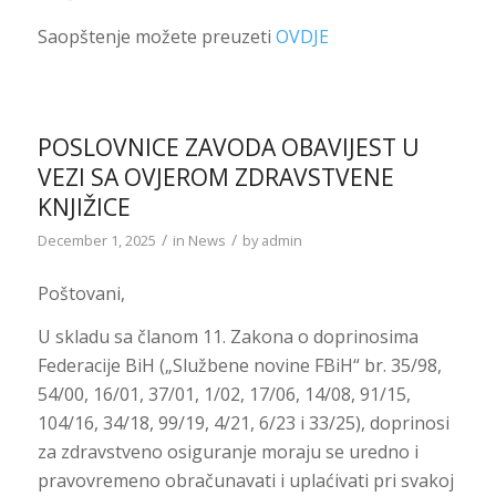
Saopštenje možete preuzeti
OVDJE
POSLOVNICE ZAVODA OBAVIJEST U
VEZI SA OVJEROM ZDRAVSTVENE
KNJIŽICE
/
/
December 1, 2025
in
News
by
admin
Poštovani,
U skladu sa članom 11. Zakona o doprinosima
Federacije BiH („Službene novine FBiH“ br. 35/98,
54/00, 16/01, 37/01, 1/02, 17/06, 14/08, 91/15,
104/16, 34/18, 99/19, 4/21, 6/23 i 33/25), doprinosi
za zdravstveno osiguranje moraju se uredno i
pravovremeno obračunavati i uplaćivati pri svakoj