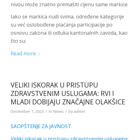
nivou može znatno premašiti cijenu same markice.
Iako se markica nudi svima, određene kategorije
su već oslobođene plaćanja participacije po
osnovu zakona ili odluka kantonalnih zavoda, kao
što su:
Read more
VELIKI ISKORAK U PRISTUPU
ZDRAVSTVENIM USLUGAMA: RVI I
MLADI DOBIJAJU ZNAČAJNE OLAKŠICE
/
/
December 1, 2025
in
News
by
admin
SAOPŠTENJE ZA JAVNOST
Veliki iskorak u pristupu zdravstvenim uslugama: