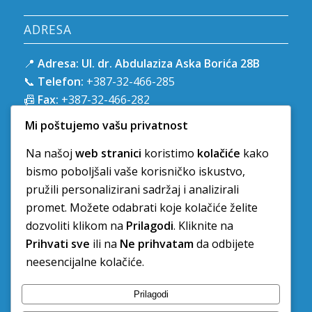
ADRESA
📍
Adresa:
Ul. dr. Abdulaziza Aska Borića 28B
📞
Telefon:
+387-32-466-285
📠
Fax:
+387-32-466-282
📧
E-mail:
kzzo.ze@zzozedo.ba
Mi poštujemo vašu privatnost
🌐
Web:
www.zzozedo.ba
Na našoj
web stranici
koristimo
kolačiće
kako
bismo poboljšali vaše korisničko iskustvo,
pružili personalizirani sadržaj i analizirali
promet. Možete odabrati koje kolačiće želite
dozvoliti klikom na
Prilagodi
. Kliknite na
RADNO VRIJEME
Prihvati sve
ili na
Ne prihvatam
da odbijete
neesencijalne kolačiće.
Ponedjeljak-Petak: 7:00-16:00
Subota-Nedjelja: Ne radimo
Prilagodi
Sve državne praznike ne radimo