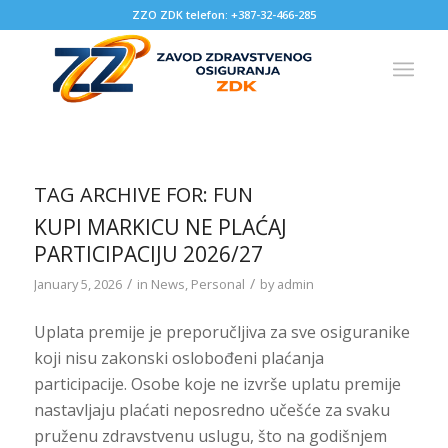
ZZO ZDK telefon: +387-32-466-285
TAG ARCHIVE FOR:
FUN
KUPI MARKICU NE PLAĆAJ
PARTICIPACIJU 2026/27
/
/
January 5, 2026
in
News
,
Personal
by
admin
Uplata premije je preporučljiva za sve osiguranike
koji nisu zakonski oslobođeni plaćanja
participacije. Osobe koje ne izvrše uplatu premije
nastavljaju plaćati neposredno učešće za svaku
pruženu zdravstvenu uslugu, što na godišnjem