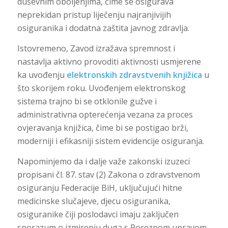
duševnim oboljenjima, čime se osigurava
neprekidan pristup liječenju najranjivijih
osiguranika i dodatna zaštita javnog zdravlja.
Istovremeno, Zavod izražava spremnost i
nastavlja aktivno provoditi aktivnosti usmjerene
ka uvođenju
elektronskih zdravstvenih knjižica
u
što skorijem roku. Uvođenjem elektronskog
sistema trajno bi se otklonile gužve i
administrativna opterećenja vezana za proces
ovjeravanja knjižica, čime bi se postigao brži,
moderniji i efikasniji sistem evidencije osiguranja.
Napominjemo da i dalje važe zakonski izuzeci
propisani čl. 87. stav (2) Zakona o zdravstvenom
osiguranju Federacije BiH, uključujući hitne
medicinske slučajeve, djecu osiguranika,
osiguranike čiji poslodavci imaju zaključen
sporazum o izmirenju duga s Poreznom upravom